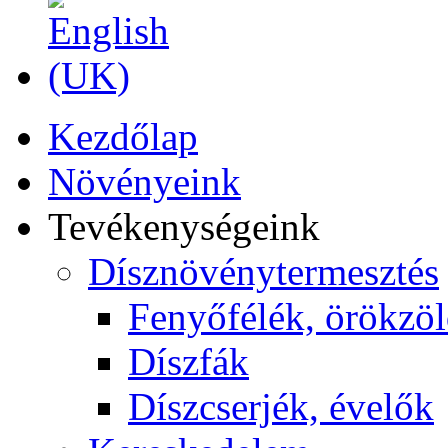
Kezdőlap
Növényeink
Tevékenységeink
Dísznövénytermesztés
Fenyőfélék, örökzö
Díszfák
Díszcserjék, évelők