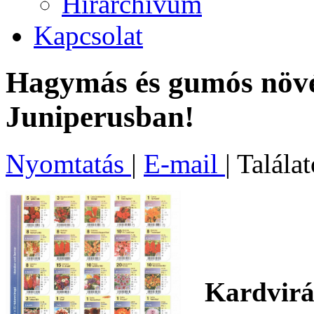
Hírarchívum
Kapcsolat
Hagymás és gumós növé
Juniperusban!
Nyomtatás
|
E-mail
| Talála
Kardvirág