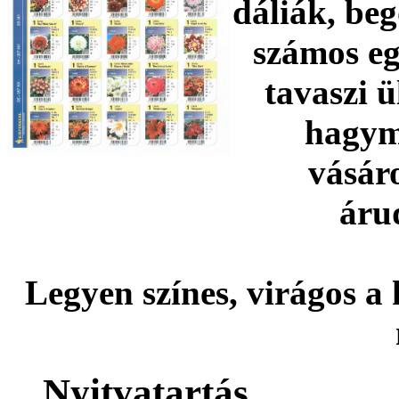
dáliák, beg
számos eg
tavaszi ü
hagym
vásár
áru
Legyen színes, virágos a 
Nyitvatartás