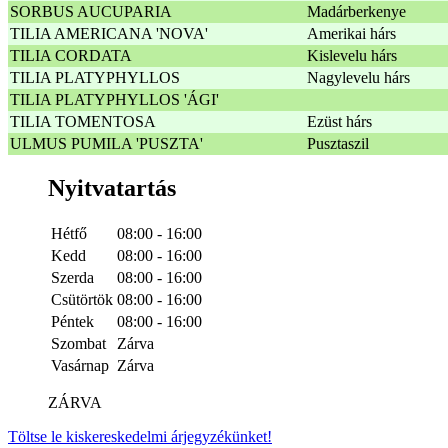
SORBUS AUCUPARIA
Madárberkenye
TILIA AMERICANA 'NOVA'
Amerikai hárs
TILIA CORDATA
Kislevelu hárs
TILIA PLATYPHYLLOS
Nagylevelu hárs
TILIA PLATYPHYLLOS 'ÁGI'
TILIA TOMENTOSA
Ezüst hárs
ULMUS PUMILA 'PUSZTA'
Pusztaszil
Nyitvatartás
Hétfő
08:00 - 16:00
Kedd
08:00 - 16:00
Szerda
08:00 - 16:00
Csütörtök
08:00 - 16:00
Péntek
08:00 - 16:00
Szombat
Zárva
Vasárnap
Zárva
ZÁRVA
Töltse le kiskereskedelmi árjegyzékünket!