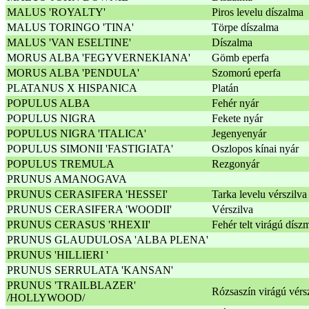
MALUS 'ROYALTY'
Piros levelu díszalma
MALUS TORINGO 'TINA'
Törpe díszalma
MALUS 'VAN ESELTINE'
Díszalma
MORUS ALBA 'FEGYVERNEKIANA'
Gömb eperfa
MORUS ALBA 'PENDULA'
Szomorú eperfa
PLATANUS X HISPANICA
Platán
POPULUS ALBA
Fehér nyár
POPULUS NIGRA
Fekete nyár
POPULUS NIGRA 'ITALICA'
Jegenyenyár
POPULUS SIMONII 'FASTIGIATA'
Oszlopos kínai nyár
POPULUS TREMULA
Rezgonyár
PRUNUS AMANOGAVA
PRUNUS CERASIFERA 'HESSEI'
Tarka levelu vérszilva
PRUNUS CERASIFERA 'WOODII'
Vérszilva
PRUNUS CERASUS 'RHEXII'
Fehér telt virágú dís
PRUNUS GLAUDULOSA 'ALBA PLENA'
PRUNUS 'HILLIERI '
PRUNUS SERRULATA 'KANSAN'
PRUNUS 'TRAILBLAZER'
Rózsaszín virágú vérs
/HOLLYWOOD/