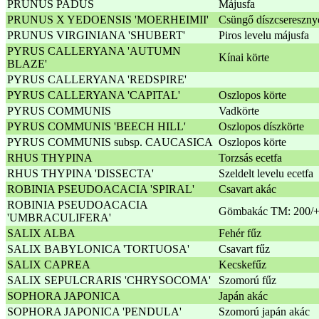
PRUNUS PADUS
Májusfa
PRUNUS X YEDOENSIS 'MOERHEIMII'
Csüngő díszcsereszny
PRUNUS VIRGINIANA 'SHUBERT'
Piros levelu májusfa
PYRUS CALLERYANA 'AUTUMN
Kínai körte
BLAZE'
PYRUS CALLERYANA 'REDSPIRE'
PYRUS CALLERYANA 'CAPITAL'
Oszlopos körte
PYRUS COMMUNIS
Vadkörte
PYRUS COMMUNIS 'BEECH HILL'
Oszlopos díszkörte
PYRUS COMMUNIS subsp. CAUCASICA
Oszlopos körte
RHUS THYPINA
Torzsás ecetfa
RHUS THYPINA 'DISSECTA'
Szeldelt levelu ecetfa
ROBINIA PSEUDOACACIA 'SPIRAL'
Csavart akác
ROBINIA PSEUDOACACIA
Gömbakác TM: 200/
'UMBRACULIFERA'
SALIX ALBA
Fehér fűz
SALIX BABYLONICA 'TORTUOSA'
Csavart fűz
SALIX CAPREA
Kecskefűz
SALIX SEPULCRARIS 'CHRYSOCOMA'
Szomorú fűz
SOPHORA JAPONICA
Japán akác
SOPHORA JAPONICA 'PENDULA'
Szomorú japán akác