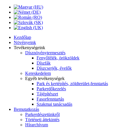
Kezdőlap
Növényeink
Tevékenységeink
Dísznövénytermesztés
Fenyőfélék, örökzöldek
Díszfák
Díszcserjék, évelők
Kereskedelem
Egyéb tevékenységek
Park és kertépítés, zöldterület-fenntartás
Parkerdőkezelés
Tájépítészet
Fasorfenntartás
Szakmai tanácsadás
Bemutatkozás
Parkerdészetünkről
Történeti áttekintés
Hírarchívum