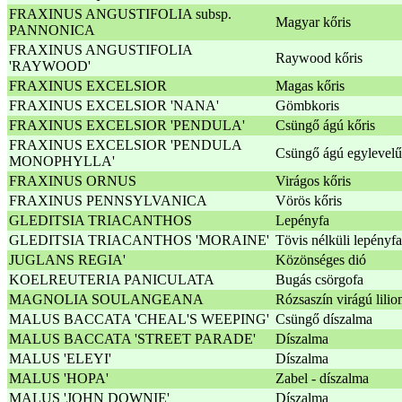
FRAXINUS ANGUSTIFOLIA subsp.
Magyar kőris
PANNONICA
FRAXINUS ANGUSTIFOLIA
Raywood kőris
'RAYWOOD'
FRAXINUS EXCELSIOR
Magas kőris
FRAXINUS EXCELSIOR 'NANA'
Gömbkoris
FRAXINUS EXCELSIOR 'PENDULA'
Csüngő ágú kőris
FRAXINUS EXCELSIOR 'PENDULA
Csüngő ágú egylevelű
MONOPHYLLA'
FRAXINUS ORNUS
Virágos kőris
FRAXINUS PENNSYLVANICA
Vörös kőris
GLEDITSIA TRIACANTHOS
Lepényfa
GLEDITSIA TRIACANTHOS 'MORAINE'
Tövis nélküli lepényfa
JUGLANS REGIA'
Közönséges dió
KOELREUTERIA PANICULATA
Bugás csörgofa
MAGNOLIA SOULANGEANA
Rózsaszín virágú lilio
MALUS BACCATA 'CHEAL'S WEEPING'
Csüngő díszalma
MALUS BACCATA 'STREET PARADE'
Díszalma
MALUS 'ELEYI'
Díszalma
MALUS 'HOPA'
Zabel - díszalma
MALUS 'JOHN DOWNIE'
Díszalma