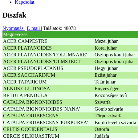
Kapcsolat
Díszfák
Nyomtatás
|
E-mail
| Találatok: 48078
Megnevezés
ACER CAMPESTRE
Mezei juhar
ACER PLATANOIDES
Korai juhar
ACER PLATANOIDES 'COLUMNARE'
Oszlopos korai juhar
ACER PLATANOIDES 'OLMSTEDT'
Oszlopos korai juhar
ACER PSEUDOPLATANUS
Hegyi juhar
ACER SACCHARINUM
Ezüst juhar
ACER TATARICUM
Tatár juhar
ALNUS GLUTINOSA
Enyves éger
BETULA PENDULA
Közönséges nyír
CATALPA BIGNONIOIDES
Szivarfa
CATALPA BIGNONIOIDES 'NANA'
Gömb szivarfa
CATALPA ERUBESCENS
Törpe szivarfa
CATALPA ERUBESCENS 'PURPUREA'
Bordó levelu szivarfa
CELTIS OCCIDENTALIS
Ostorfa
CERCIS SILIQUASTRUM
Júdásfa