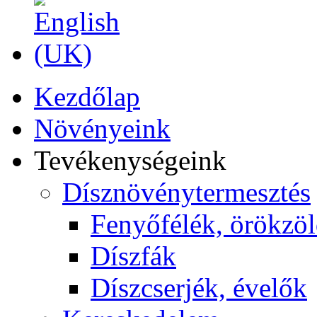
Kezdőlap
Növényeink
Tevékenységeink
Dísznövénytermesztés
Fenyőfélék, örökzö
Díszfák
Díszcserjék, évelők