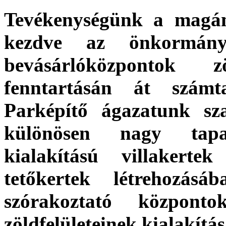
Tevékenységünk a magánk
kezdve az önkormányz
bevásárlóközpontok zö
fenntartásán át számta
Parképítő ágazatunk sz
különösen nagy tapas
kialakítású villakerte
tetőkertek létrehozásá
szórakoztató központ
zöldfelületeinek kialakítá