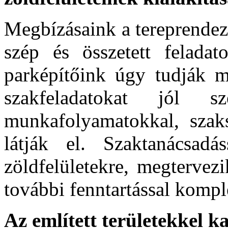
Megbízásaink a tereprendez
szép és összetett feladat
parképítőink úgy tudják m
szakfeladatokat jól s
munkafolyamatokkal, szak
látják el. Szaktanácsadá
zöldfelületekre, megtervezi
további fenntartással komple
Az említett területekkel k