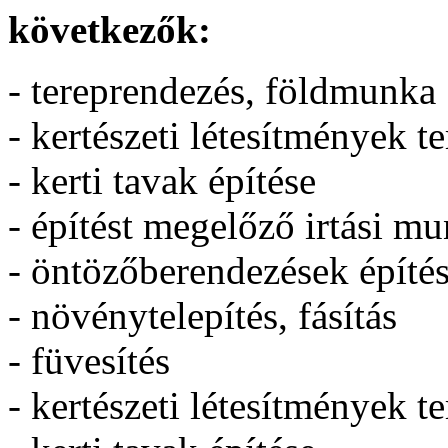
következők:
- tereprendezés, földmunka
- kertészeti létesítmények t
- kerti tavak építése
- építést megelőző irtási m
- öntözőberendezések építé
- növénytelepítés, fásítás
- füvesítés
- kertészeti létesítmények t