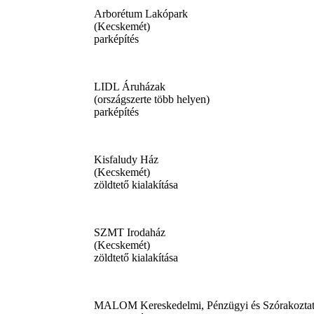
Arborétum Lakópark
(Kecskemét)
parképítés
LIDL Áruházak
(országszerte több helyen)
parképítés
Kisfaludy Ház
(Kecskemét)
zöldtető kialakítása
SZMT Irodaház
(Kecskemét)
zöldtető kialakítása
MALOM Kereskedelmi, Pénzügyi és Szórakozta