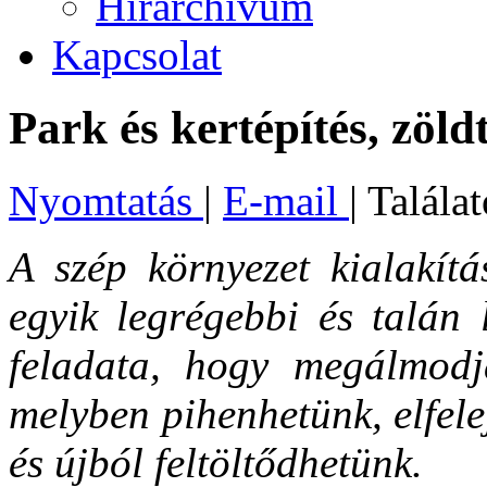
Hírarchívum
Kapcsolat
Park és kertépítés, zöld
Nyomtatás
|
E-mail
| Talála
A szép környezet kialakítá
egyik legrégebbi és talán 
feladata, hogy megálmodj
melyben pihenhetünk, elfel
és újból feltöltődhetünk.