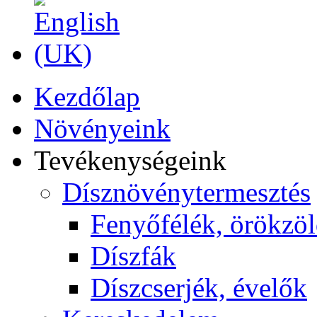
Kezdőlap
Növényeink
Tevékenységeink
Dísznövénytermesztés
Fenyőfélék, örökzö
Díszfák
Díszcserjék, évelők