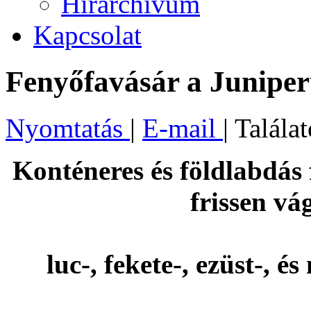
Hírarchívum
Kapcsolat
Fenyőfavásár a Junipe
Nyomtatás
|
E-mail
| Talála
Konténeres és földlabdás
frissen vá
luc-, fekete-, ezüst-, 