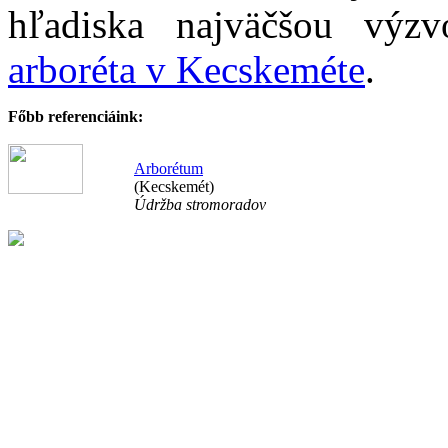
hľadiska najväčšou výz
arboréta v Kecskeméte
.
Főbb referenciáink:
Arborétum
(Kecskemét)
Údržba stromoradov